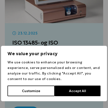
23.12.2025
ISO 13485- og ISO
27001‑certifikater til Axitare –
We value your privacy
Kvalitetsarbejde og
We use cookies to enhance your browsing
informationssikkerhed på
experience, serve personalized ads or content, and
internationalt niveau
analyze our traffic. By clicking "Accept All", you
consent to our use of cookies.
Axitare fik en tidlig julegave i form af
Customize
Accept All
ISO 13485- og ISO 27001 certifikater!
Dette…