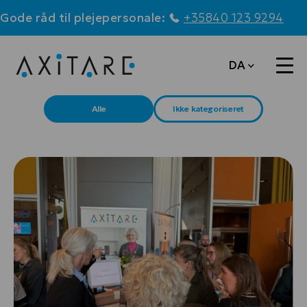
Gode råd til plejepersonale:
+35840 123 9294
DA
Alle
Ikke kategoriseret